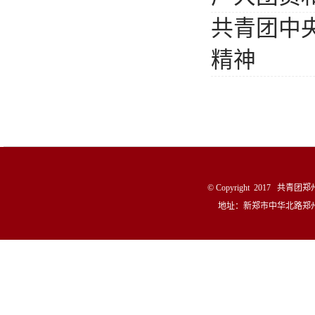
共青团中
精神
© Copyright 2017 共青团郑
地址：新郑市中华北路郑州工业