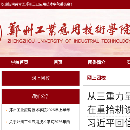
欢迎访问共青团郑州工业应用技术学院委员会！
学校首页
首页
团委简介
网上团校
网上团校
从三重力
通知公告
在重拾耕
郑州工业应用技术学院2026年上半年...
习近平回
关于郑州工业应用技术学院2026年西...