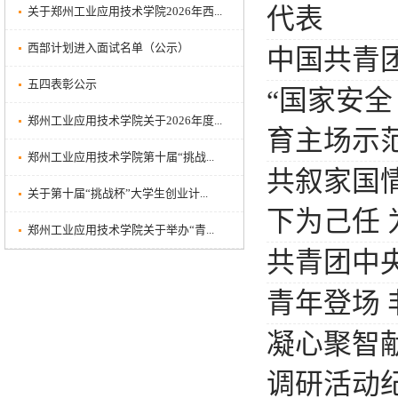
代表
关于郑州工业应用技术学院2026年西...
西部计划进入面试名单（公示）
中国共青
五四表彰公示
“国家安全
郑州工业应用技术学院关于2026年度...
育主场示
郑州工业应用技术学院第十届“挑战...
共叙家国
关于第十届“挑战杯”大学生创业计...
下为己任 
郑州工业应用技术学院关于举办“青...
共青团中
青年登场 
凝心聚智献
调研活动