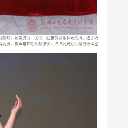
台献唱，涵盖流行、民谣、励志赞歌等多元曲风。选手凭
情高涨，掌声与欢呼此起彼伏，点点闪光灯汇聚成璀璨星