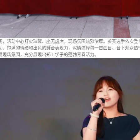
场，活动中心灯火璀璨、座无虚席，现场氛围热烈浓厚。参赛选手依次登
功、饱满的情绪和出色的舞台表现力，深情演绎每一首曲目、台下观众热
燃现场氛围，充分展现出郑工学子的蓬勃青春活力。